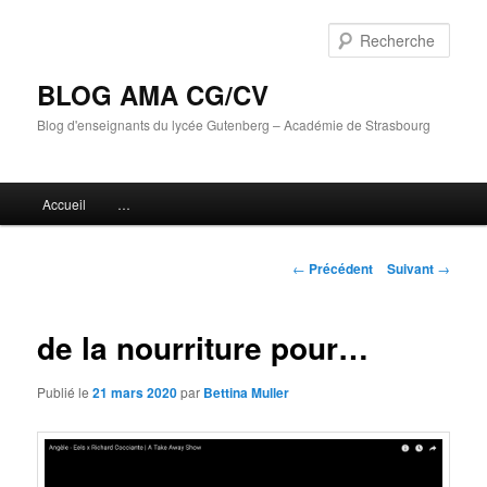
Aller
au
Rech
contenu
principal
BLOG AMA CG/CV
Blog d'enseignants du lycée Gutenberg – Académie de Strasbourg
Menu
Accueil
…
principal
Navigation
←
Précédent
Suivant
→
des
articles
de la nourriture pour…
Publié le
21 mars 2020
par
Bettina Muller