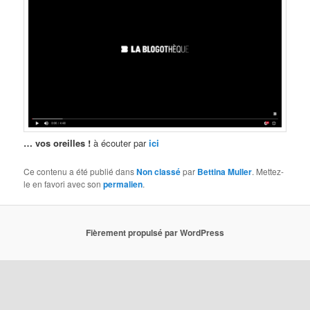
… vos oreilles
!
à écouter par
ici
Ce contenu a été publié dans
Non classé
par
Bettina Muller
. Mettez-
le en favori avec son
permalien
.
Fièrement propulsé par WordPress