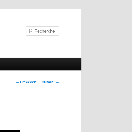
Recherche
Navigation
←
Précédent
Suivant
→
des
articles