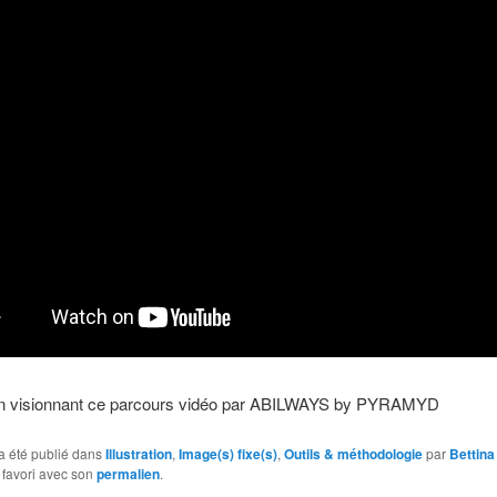
n visionnant ce parcours vidéo par ABILWAYS by PYRAMYD
a été publié dans
Illustration
,
Image(s) fixe(s)
,
Outils & méthodologie
par
Bettina
 favori avec son
permalien
.