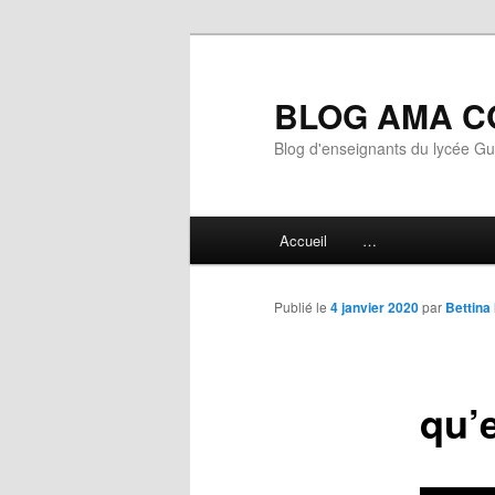
Aller
au
contenu
BLOG AMA C
principal
Blog d'enseignants du lycée G
Menu
Accueil
…
principal
Publié le
4 janvier 2020
par
Bettina
qu’e