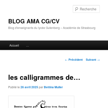
Aller
au
Rech
contenu
principal
BLOG AMA CG/CV
Blog d'enseignants du lycée Gutenberg – Académie de Strasbourg
Menu
Accueil
…
principal
Navigation
←
Précédent
Suivant
→
des
articles
les calligrammes de…
Publié le
26 avril 2025
par
Bettina Muller