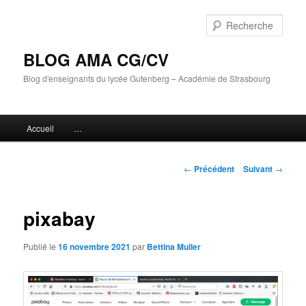
Aller
au
Rech
contenu
principal
BLOG AMA CG/CV
Blog d'enseignants du lycée Gutenberg – Académie de Strasbourg
Menu
Accueil
…
principal
Navigation
←
Précédent
Suivant
→
des
articles
pixabay
Publié le
16 novembre 2021
par
Bettina Muller