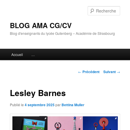
Aller
au
Rech
contenu
principal
BLOG AMA CG/CV
Blog d'enseignants du lycée Gutenberg – Académie de Strasbourg
Menu
Accueil
…
principal
Navigation
←
Précédent
Suivant
→
des
articles
Lesley Barnes
Publié le
4 septembre 2025
par
Bettina Muller