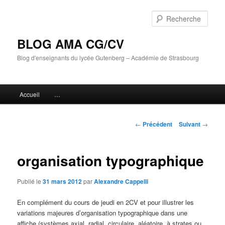
Aller
au
Rech
contenu
principal
BLOG AMA CG/CV
Blog d'enseignants du lycée Gutenberg – Académie de Strasbourg
Menu
Accueil
…
principal
Navigation
←
Précédent
Suivant
→
des
articles
organisation typographique
Publié le
31 mars 2012
par
Alexandre Cappelli
En complément du cours de jeudi en 2CV et pour illustrer les
variations majeures d’organisation typographique dans une
affiche (systèmes axial, radial, circulaire, aléatoire, à strates ou