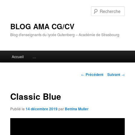
Aller
au
Rech
contenu
principal
BLOG AMA CG/CV
Blog d'enseignants du lycée Gutenberg – Académie de Strasbourg
Menu
Accueil
…
principal
Navigation
←
Précédent
Suivant
→
des
articles
Classic Blue
Publié le
14 décembre 2019
par
Bettina Muller