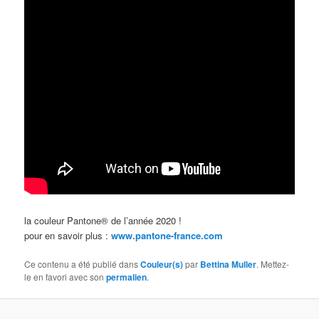
la couleur Pantone® de l’année 2020 !
pour en savoir plus :
www.pantone-france.com
Ce contenu a été publié dans
Couleur(s)
par
Bettina Muller
. Mettez-
le en favori avec son
permalien
.