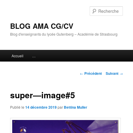
Aller
au
Rech
contenu
principal
BLOG AMA CG/CV
Blog d'enseignants du lycée Gutenberg – Académie de Strasbourg
Menu
Accueil
…
principal
Navigation
←
Précédent
Suivant
→
des
articles
super—image#5
Publié le
14 décembre 2019
par
Bettina Muller