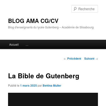
Aller
au
Rech
contenu
principal
BLOG AMA CG/CV
Blog d'enseignants du lycée Gutenberg – Académie de Strasbourg
Menu
Accueil
…
principal
Navigation
←
Précédent
Suivant
→
des
articles
La Bible de Gutenberg
Publié le
1 mars 2025
par
Bettina Muller