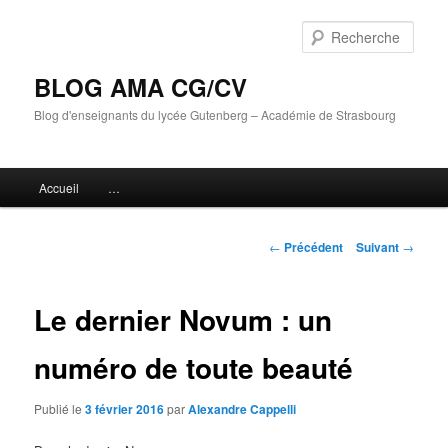
Aller
au
Rech
contenu
principal
BLOG AMA CG/CV
Blog d'enseignants du lycée Gutenberg – Académie de Strasbourg
Menu
Accueil
…
principal
Navigation
←
Précédent
Suivant
→
des
articles
Le dernier Novum : un
numéro de toute beauté
Publié le
3 février 2016
par
Alexandre Cappelli