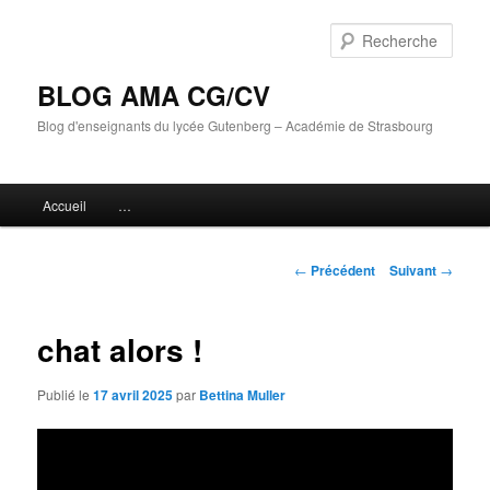
Aller
au
Rech
contenu
principal
BLOG AMA CG/CV
Blog d'enseignants du lycée Gutenberg – Académie de Strasbourg
Menu
Accueil
…
principal
Navigation
←
Précédent
Suivant
→
des
articles
chat alors !
Publié le
17 avril 2025
par
Bettina Muller