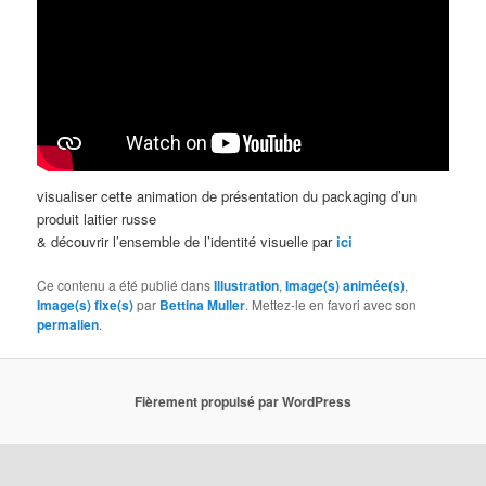
visualiser cette animation de présentation du packaging d’un
produit laitier russe
& découvrir l’ensemble de l’identité visuelle par
ici
Ce contenu a été publié dans
Illustration
,
Image(s) animée(s)
,
Image(s) fixe(s)
par
Bettina Muller
. Mettez-le en favori avec son
permalien
.
Fièrement propulsé par WordPress