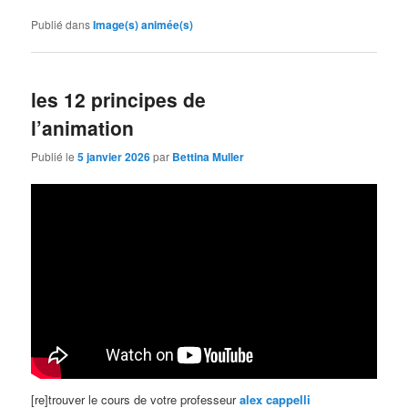
Publié dans
Image(s) animée(s)
les 12 principes de
l’animation
Publié le
5 janvier 2026
par
Bettina Muller
[re]trouver le cours de votre professeur
alex cappelli