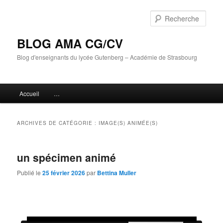
Aller
Aller
au
au
Rech
contenu
contenu
principal
secondaire
BLOG AMA CG/CV
Blog d'enseignants du lycée Gutenberg – Académie de Strasbourg
Menu
Accueil
…
principal
ARCHIVES DE CATÉGORIE :
IMAGE(S) ANIMÉE(S)
un spécimen animé
Publié le
25 février 2026
par
Bettina Muller