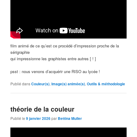
film animé de ce qu’est ce procédé d’impression proche de la
sérigraphie
qui impressionne les graphistes entre autres [ ! ]
psst : nous venons d’acquérir une RISO au lycée !
Publié dans
Couleur(s)
,
Image(s) animée(s)
,
Outils & méthodologie
théorie de la couleur
Publié le
9 janvier 2026
par
Bettina Muller