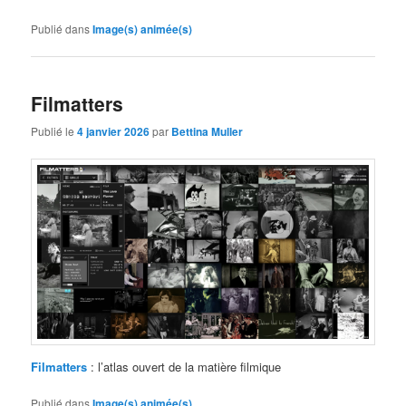
Publié dans
Image(s) animée(s)
Filmatters
Publié le
4 janvier 2026
par
Bettina Muller
Filmatters
: l’atlas ouvert de la matière filmique
Publié dans
Image(s) animée(s)