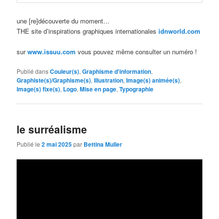
une [re]découverte du moment…
THE site d’inspirations graphiques internationales
idnworld.com
sur
www.issuu.com
vous pouvez même consulter un numéro !
Publié dans
Couleur(s)
,
Graphisme d'information
,
Graphiste(s)/Graphisme(s)
,
Illustration
,
Image(s) animée(s)
,
Image(s) fixe(s)
,
Logo
,
Mise en page
,
Typographie
le surréalisme
Publié le
2 mai 2025
par
Bettina Muller