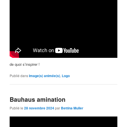
de quoi s’inspirer !
Publié dans
Image(s) animée(s)
,
Logo
Bauhaus amination
Publié le
28 novembre 2024
par
Bettina Muller