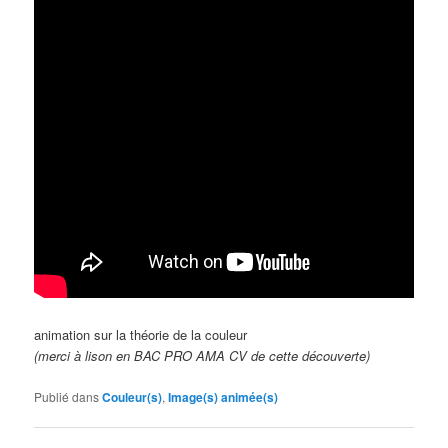
animation sur la théorie de la couleur
(merci à lison en BAC PRO AMA CV de cette découverte)
Publié dans
Couleur(s)
,
Image(s) animée(s)