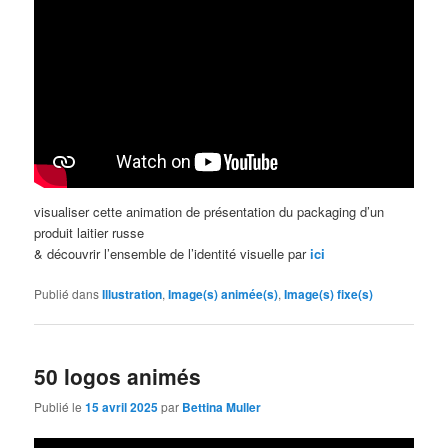
visualiser cette animation de présentation du packaging d’un
produit laitier russe
& découvrir l’ensemble de l’identité visuelle par
ici
Publié dans
Illustration
,
Image(s) animée(s)
,
Image(s) fixe(s)
50 logos animés
Publié le
15 avril 2025
par
Bettina Muller