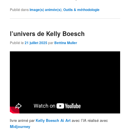
Publié dans
Image(s) animée(s)
,
Outils & méthodologie
l’univers de Kelly Boesch
Publié le
21 juillet 2025
par
Bettina Muller
livre animé par
Kelly Boesch Ai Art
avec l’IA réalisé avec
Midjourney