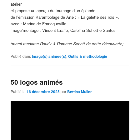
atelier
et propose un aperçu du tournage d’un épisode
de l’émission Karambolage de Arte : « La galette des rois ».
avec : Marine de Francqueville
image/montage : Vincent Erario, Carolina Schott e Santos
(merci madame Roudy & Romane Schott de cette découverte)
Publié dans
Image(s) animée(s)
,
Outils & méthodologie
50 logos animés
Publié le
16 décembre 2025
par
Bettina Muller