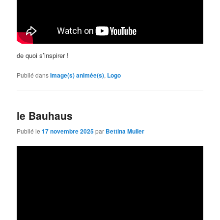
de quoi s’inspirer !
Publié dans
Image(s) animée(s)
,
Logo
le Bauhaus
Publié le
17 novembre 2025
par
Bettina Muller