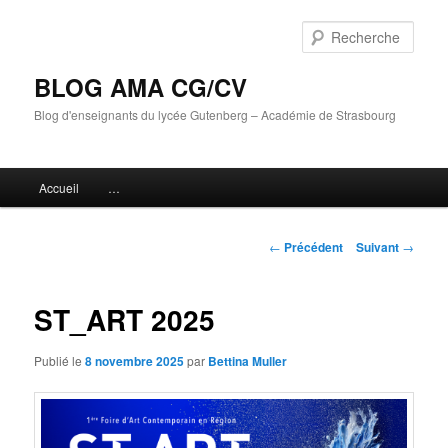
Aller
au
Rech
contenu
principal
BLOG AMA CG/CV
Blog d'enseignants du lycée Gutenberg – Académie de Strasbourg
Menu
Accueil
…
principal
Navigation
←
Précédent
Suivant
→
des
articles
ST_ART 2025
Publié le
8 novembre 2025
par
Bettina Muller