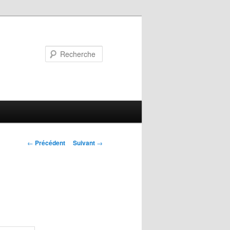
Recherche
Navigation
←
Précédent
Suivant
→
des
articles