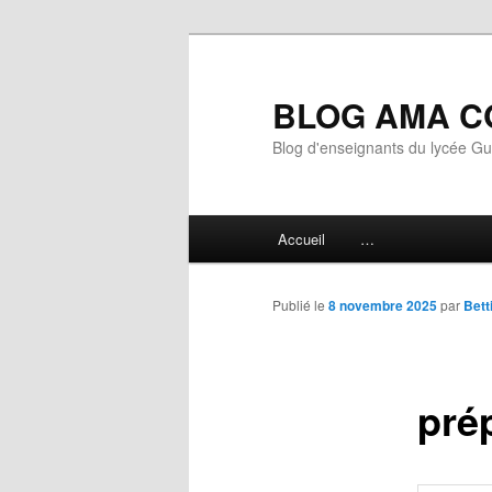
Aller
au
contenu
BLOG AMA C
principal
Blog d'enseignants du lycée G
Menu
Accueil
…
principal
Publié le
8 novembre 2025
par
Bett
pré