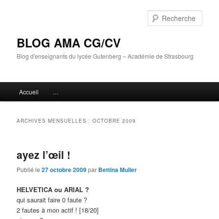
Aller
Aller
au
au
Rech
contenu
contenu
principal
secondaire
BLOG AMA CG/CV
Blog d'enseignants du lycée Gutenberg – Académie de Strasbourg
Menu
Accueil
…
principal
ARCHIVES MENSUELLES :
OCTOBRE 2009
ayez l’œil !
Publié le
27 octobre 2009
par
Bettina Muller
HELVETICA ou ARIAL ?
qui saurait faire 0 faute ?
2 fautes à mon actif ! [18/20]