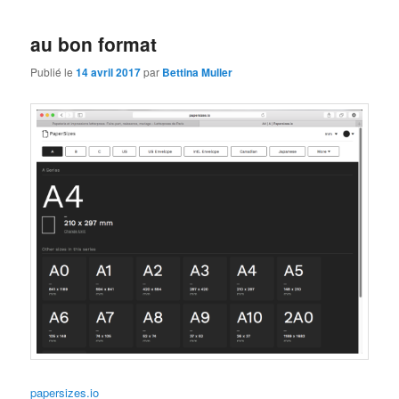
au bon format
Publié le
14 avril 2017
par
Bettina Muller
papersizes.io