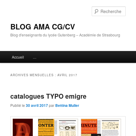
Aller
Aller
au
au
Rech
contenu
contenu
principal
secondaire
BLOG AMA CG/CV
Blog d'enseignants du lycée Gutenberg – Académie de Strasbourg
Menu
Accueil
…
principal
ARCHIVES MENSUELLES :
AVRIL 2017
catalogues TYPO emigre
Publié le
30 avril 2017
par
Bettina Muller