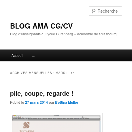
Aller
Aller
au
au
Rech
contenu
contenu
principal
secondaire
BLOG AMA CG/CV
Blog d'enseignants du lycée Gutenberg – Académie de Strasbourg
Menu
Accueil
…
principal
ARCHIVES MENSUELLES :
MARS 2014
plie, coupe, regarde !
Publié le
27 mars 2014
par
Bettina Muller