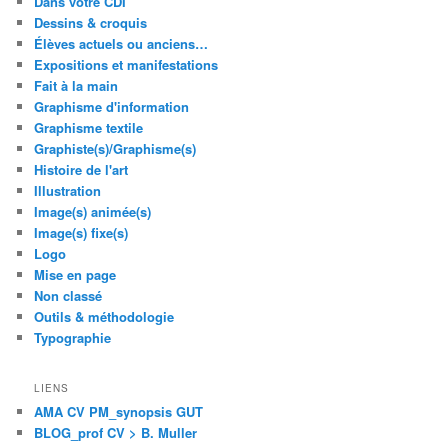
Dans votre CDI
Dessins & croquis
Élèves actuels ou anciens…
Expositions et manifestations
Fait à la main
Graphisme d'information
Graphisme textile
Graphiste(s)/Graphisme(s)
Histoire de l'art
Illustration
Image(s) animée(s)
Image(s) fixe(s)
Logo
Mise en page
Non classé
Outils & méthodologie
Typographie
LIENS
AMA CV PM_synopsis GUT
BLOG_prof CV > B. Muller