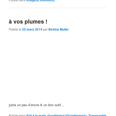
à vos plumes !
Publié le
25 mars 2014
par
Bettina Muller
juste un peu d’encre & un bon outil…
Publié dans
Fait à la main
,
Graphiste(s)/Graphisme(s)
,
Typographie