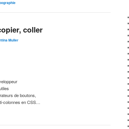
pographie
copier, coller
ttina Muller
veloppeur
utiles
ateurs de boutons,
lti-colonnes en CSS…