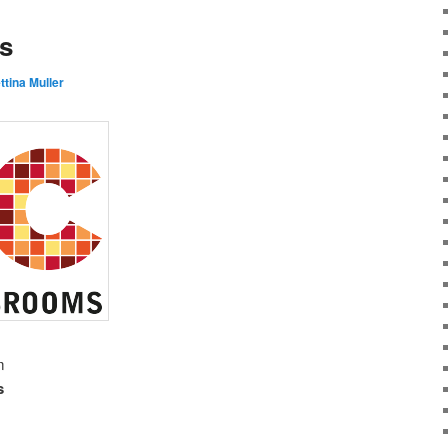
s
ttina Muller
m
s