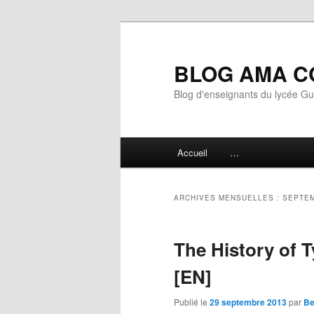
Aller
Aller
au
au
contenu
contenu
BLOG AMA C
principal
secondaire
Blog d'enseignants du lycée G
Menu
Accueil
…
principal
ARCHIVES MENSUELLES :
SEPTEM
The History of
[EN]
Publié le
29 septembre 2013
par
Be