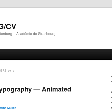
G/CV
utenberg – Académie de Strasbourg
BRE 2013
 Typography — Animated
ttina Muller