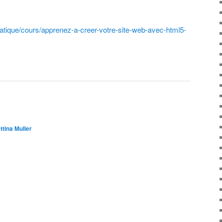
tique/cours/apprenez-a-creer-votre-site-web-avec-html5-
ttina Muller