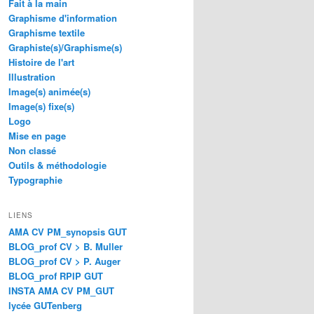
Fait à la main
Graphisme d'information
Graphisme textile
Graphiste(s)/Graphisme(s)
Histoire de l'art
Illustration
Image(s) animée(s)
Image(s) fixe(s)
Logo
Mise en page
Non classé
Outils & méthodologie
Typographie
LIENS
AMA CV PM_synopsis GUT
BLOG_prof CV > B. Muller
BLOG_prof CV > P. Auger
BLOG_prof RPIP GUT
INSTA AMA CV PM_GUT
lycée GUTenberg