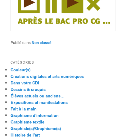
Publié dans
Non classé
CATÉGORIES
Couleur(s)
Créations digitales et arts numériques
Dans votre CDI
Dessins & croquis
Élèves actuels ou anciens…
Expositions et manifestations
Fait à la main
Graphisme d'information
Graphisme textile
Graphiste(s)/Graphisme(s)
Histoire de l'art