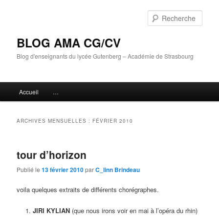
Aller
Aller
au
au
Rech
contenu
contenu
principal
secondaire
BLOG AMA CG/CV
Blog d'enseignants du lycée Gutenberg – Académie de Strasbourg
Menu
Accueil
…
principal
ARCHIVES MENSUELLES :
FÉVRIER 2010
tour d’horizon
Publié le
13 février 2010
par
C_linn Brindeau
voila quelques extraits de différents chorégraphes.
JIRI KYLIAN
(que nous irons voir en mai à l’opéra du rhin)