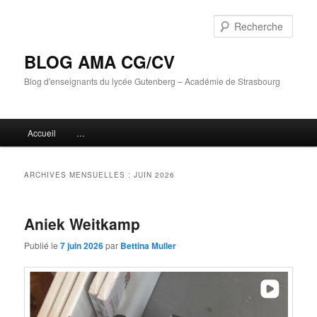
Aller
Aller
au
au
Rech
contenu
contenu
principal
secondaire
BLOG AMA CG/CV
Blog d'enseignants du lycée Gutenberg – Académie de Strasbourg
Menu
Accueil
…
principal
ARCHIVES MENSUELLES :
JUIN 2026
Aniek Weitkamp
Publié le
7 juin 2026
par
Bettina Muller