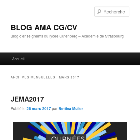
Aller
Aller
au
au
Rech
contenu
contenu
principal
secondaire
BLOG AMA CG/CV
Blog d'enseignants du lycée Gutenberg – Académie de Strasbourg
Menu
Accueil
…
principal
ARCHIVES MENSUELLES :
MARS 2017
JEMA2017
Publié le
26 mars 2017
par
Bettina Muller