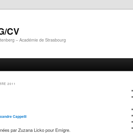
G/CV
utenberg – Académie de Strasbourg
BRE 2011
xandre Cappelli
inées par
Zuzana Licko pour Emigre.