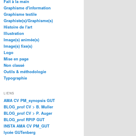
Fait à la main
Graphisme d'information
Graphisme textile
Graphiste(s)/Graphisme(s)
Histoire de l'art
Illustration
Image(s) animée(s)
Image(s) fixe(s)
Logo
Mise en page
Non classé
Outils & méthodologie
Typographie
LIENS
AMA CV PM_synopsis GUT
BLOG_prof CV > B. Muller
BLOG_prof CV > P. Auger
BLOG_prof RPIP GUT
INSTA AMA CV PM_GUT
lycée GUTenberg