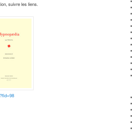
on, suivre les liens.
?fid=98