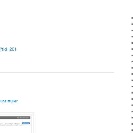
?fid=201
tina Muller