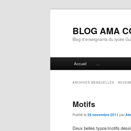
Aller
Aller
au
au
contenu
contenu
BLOG AMA C
principal
secondaire
Blog d'enseignants du lycée G
Menu
Accueil
…
principal
ARCHIVES MENSUELLES :
NOVEM
Motifs
Publié le
26 novembre 2011
par
Ale
Deux belles typos/motifs dess