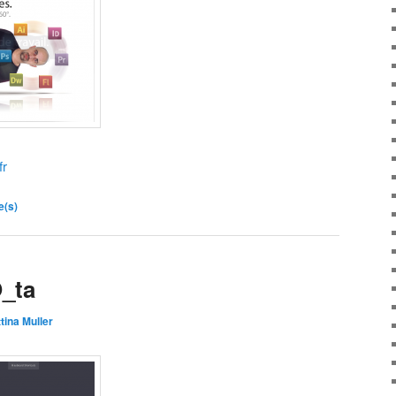
fr
e(s)
_ta
tina Muller