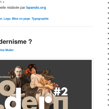
n +
uelle réalisée par
bpando.org
on
,
Logo
,
Mise en page
,
Typographie
odernisme ?
tina Muller