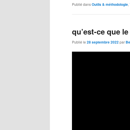
Publié dans
Outils & méthodologie
,
qu’est-ce que l
Publié le
28 septembre 2022
par
Be