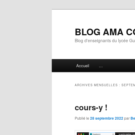
Aller
Aller
au
au
contenu
contenu
BLOG AMA C
principal
secondaire
Blog d'enseignants du lycée G
Menu
Accueil
…
principal
ARCHIVES MENSUELLES :
SEPTEM
cours-y !
Publié le
28 septembre 2022
par
Be