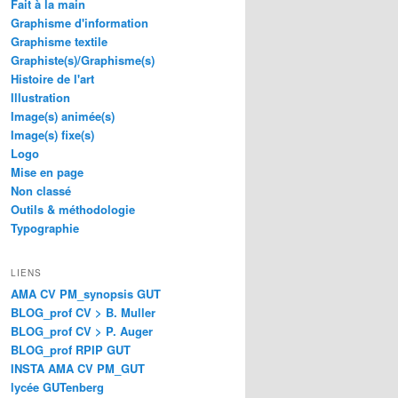
Fait à la main
Graphisme d'information
Graphisme textile
Graphiste(s)/Graphisme(s)
Histoire de l'art
Illustration
Image(s) animée(s)
Image(s) fixe(s)
Logo
Mise en page
Non classé
Outils & méthodologie
Typographie
LIENS
AMA CV PM_synopsis GUT
BLOG_prof CV > B. Muller
BLOG_prof CV > P. Auger
BLOG_prof RPIP GUT
INSTA AMA CV PM_GUT
lycée GUTenberg