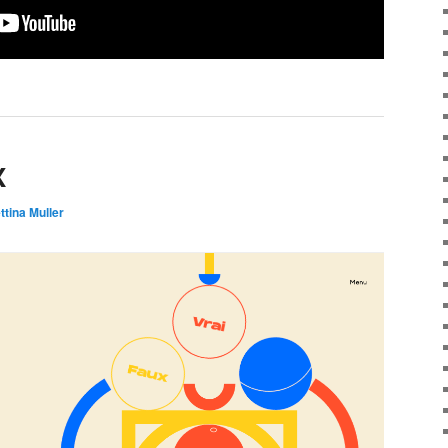
X
ttina Muller