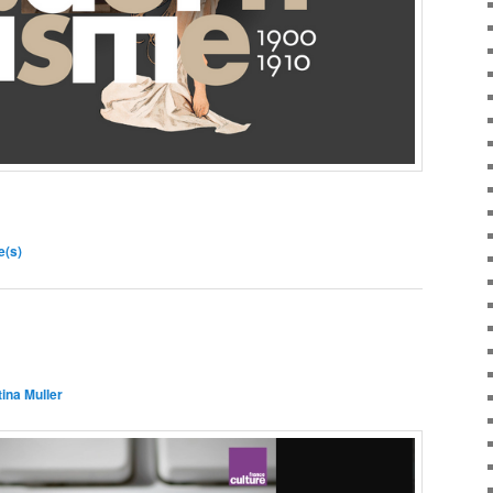
e(s)
tina Muller