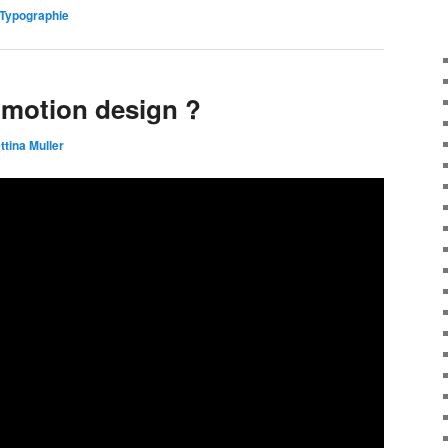
Typographie
e motion design ?
ttina Muller