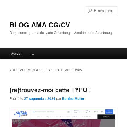
Aller
Aller
au
au
Rech
contenu
contenu
principal
secondaire
BLOG AMA CG/CV
Blog d'enseignants du lycée Gutenberg – Académie de Strasbourg
Menu
Accueil
…
principal
ARCHIVES MENSUELLES :
SEPTEMBRE 2024
[re]trouvez-moi cette TYPO !
Publié le
27 septembre 2024
par
Bettina Muller