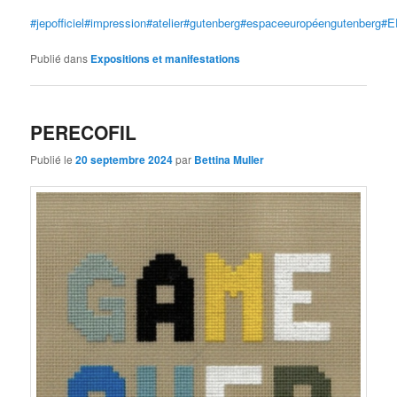
#jepofficiel
#impression
#atelier
#gutenberg
#espaceeuropéengutenberg
#E
Publié dans
Expositions et manifestations
PERECOFIL
Publié le
20 septembre 2024
par
Bettina Muller