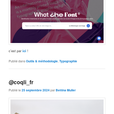
c’est par
ici
!
Publié dans
Outils & méthodologie
,
Typographie
@coqli_fr
Publié le
25 septembre 2024
par
Bettina Muller